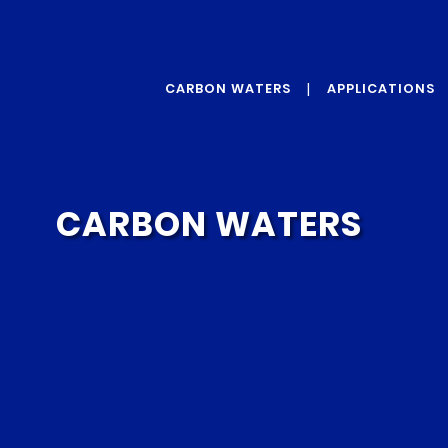
CARBON WATERS
APPLICATIONS
ABOUT US
GRAPHENE
OUR VALUES
PROTECTIVE
ADDITIVES
OUR TECHNOLOGY
REINFORCEMENT
CARBON WATERS
ADDITIVES
CONDUCTIVITY
ADDITIVES