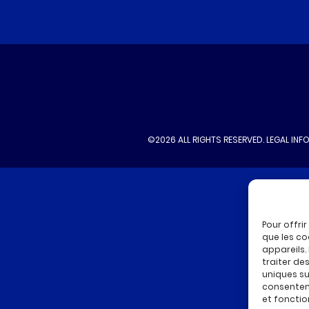
©2026 ALL RIGHTS RESERVED.
LEGAL INF
Pour offri
que les co
appareils.
traiter de
uniques sur
consenteme
et fonctio