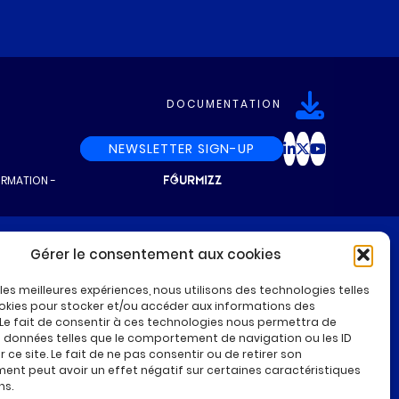
DOCUMENTATION
NEWSLETTER SIGN-UP
ORMATION
-
Gérer le consentement aux cookies
r les meilleures expériences, nous utilisons des technologies telles
okies pour stocker et/ou accéder aux informations des
 Le fait de consentir à ces technologies nous permettra de
s données telles que le comportement de navigation ou les ID
 ce site. Le fait de ne pas consentir ou de retirer son
nt peut avoir un effet négatif sur certaines caractéristiques
ns.