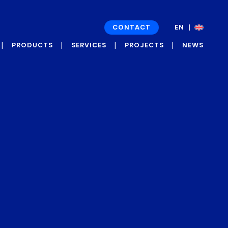
CONTACT
EN
FR
PRODUCTS
SERVICES
PROJECTS
NEWS
GRAPH’UP OXI
DEVELOPMENT
NEWS
PROJECTS
GRAPH’UP FORCE
PRESS
CASE STUDIES
ROOM
AND
TESTIMONIALS
GRAPH’UP
PRESERV
GRAPH’UP OPTIM