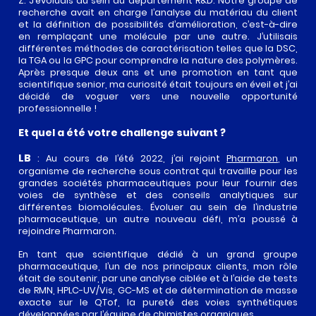
Z. J’évoluais au sein du département R&D. Notre groupe de
NOS
recherche avait en charge l’analyse du matériau du client
VALEURS
ADDITIFS DE
et la définition de possibilités d’amélioration, c’est-à-dire
GRAPH’UP
PROTECTION
SERVICES
en remplaçant une molécule par une autre. J’utilisais
NOTRE
OXI
différentes méthodes de caractérisation telles que la DSC,
TECHNOLOGIE
ADDITIFS POUR
la TGA ou la GPC pour comprendre la nature des polymères.
LE
Après presque deux ans et une promotion en tant que
GRAPH’UP
PROJETS
RENFORCEMENT
scientifique senior, ma curiosité était toujours en éveil et j’ai
FORCE
décidé de voguer vers une nouvelle opportunité
ADDITIFS POUR
PROJETS DE
professionnelle !
GRAPH’UP
ACTUALITÉS
LA
DÉVELOPPEMENT
PRESERV
CONDUCTIVITÉ
Et quel a été votre challenge suivant ?
ÉTUDES
GRAPH’UP
CONTACT
ACTUALITÉS
DE CAS ET
LB
OPTIM
: Au cours de l’été 2022, j’ai rejoint
Pharmaron
, un
TÉMOIGNAGES
organisme de recherche sous contrat qui travaille pour les
PRESS ROOM
grandes sociétés pharmaceutiques pour leur fournir des
INFINIMAT
voies de synthèse et des conseils analytiques sur
différentes biomolécules. Évoluer au sein de l’industrie
pharmaceutique, un autre nouveau défi, m’a poussé à
rejoindre Pharmaron.
En tant que scientifique dédié à un grand groupe
pharmaceutique, l’un de nos principaux clients, mon rôle
était de soutenir, par une analyse ciblée et à l’aide de tests
de RMN, HPLC-UV/Vis, GC-MS et de détermination de masse
exacte sur le QTof, la pureté des voies synthétiques
développées par l’équipe de chimistes organiques.