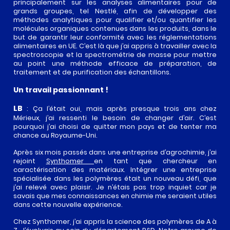
principalement sur les analyses alimentaires pour de
grands groupes, tel Nestlé, afin de développer des
méthodes analytiques pour qualifier et/ou quantifier les
molécules organiques contenues dans les produits, dans le
but de garantir leur conformité avec les réglementations
alimentaires en UE. C’est là que j’ai appris à travailler avec la
spectroscopie et la spectrométrie de masse pour mettre
au point une méthode efficace de préparation, de
traitement et de purification des échantillons.
Un travail passionnant !
LB
: Ça l’était oui, mais après presque trois ans chez
Mérieux, j’ai ressenti le besoin de changer d’air. C’est
pourquoi j’ai choisi de quitter mon pays et de tenter ma
FR
chance au Royaume-Uni.
Après six mois passés dans une entreprise d’agrochimie, j’ai
CARBON
EN
rejoint
Synthomer
en tant que chercheur en
caractérisation des matériaux. Intégrer une entreprise
WATERS
spécialisée dans les polymères était un nouveau défi, que
j’ai relevé avec plaisir. Je n’étais pas trop inquiet car je
savais que mes connaissances en chimie me seraient utiles
QUI
APPLICATIONS
dans cette nouvelle expérience.
SOMMES-
NOUS ?
Chez Synthomer, j’ai appris la science des polymères de A à
LE GRAPHÈNE
PRODUITS