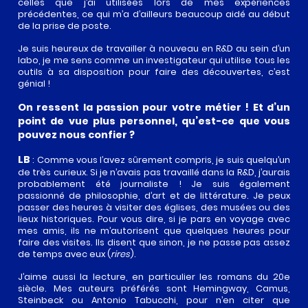
celles que j’ai utilisées lors de mes expériences
précédentes, ce qui m’a d’ailleurs beaucoup aidé au début
de la prise de poste.
Je suis heureux de travailler à nouveau en R&D au sein d’un
labo, je me sens comme un investigateur qui utilise tous les
outils à sa disposition pour faire des découvertes, c’est
génial !
On ressent la passion pour votre métier ! Et d’un
point de vue plus personnel, qu’est-ce que vous
pouvez nous confier ?
LB
: Comme vous l’avez sûrement compris, je suis quelqu’un
de très curieux. Si je n’avais pas travaillé dans la R&D, j’aurais
probablement été journaliste ! Je suis également
passionné de philosophie, d’art et de littérature. Je peux
passer des heures à visiter des églises, des musées ou des
lieux historiques. Pour vous dire, si je pars en voyage avec
mes amis, ils ne m’autorisent que quelques heures pour
faire des visites. Ils disent que sinon, je ne passe pas assez
de temps avec eux (
rires
).
J’aime aussi la lecture, en particulier les romans du 20e
siècle. Mes auteurs préférés sont Hemingway, Camus,
Steinbeck ou Antonio Tabucchi, pour n’en citer que