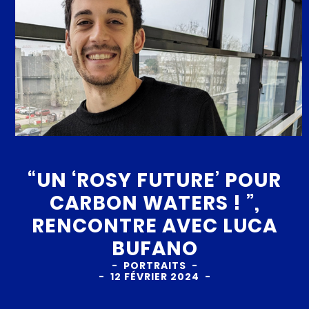
“UN ‘ROSY FUTURE’ POUR
CARBON WATERS ! ”,
RENCONTRE AVEC LUCA
BUFANO
PORTRAITS
12 FÉVRIER 2024