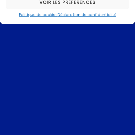
VOIR LES PRÉFÉRENCES
Politique de cookies
Déclaration de confidentialité
QUAND LA FORCE COMMERCIALE SERT
LE DÉVELOPPEMENT ET...
Après une carrière lancée au sein du Groupe Thales,
Emmanuel Derory a créé et développé une entreprise
dans le domaine de la conversion d’énergie. Entrepreneur
et business angel, il nous dévoile à travers cet article son
parcours, celui qui l’a mené à co-fonder Carbon Waters il
y a 8 ans… Fort de son expérience et […]
LIRE LA SUITE