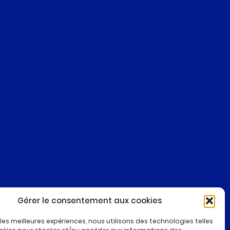
E
PRESERV
ement
.
Gérer le consentement aux cookies
r les meilleures expériences, nous utilisons des technologies telles