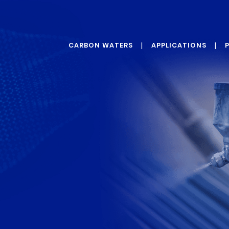
CARBON WATERS
APPLICATIONS
QUI SOMMES-NOUS ?
LE GRAPHÈNE
G
NOS VALEURS
ADDITIFS DE
PROTECTION
NOTRE TECHNOLOGIE
ADDITIFS POUR LE
RENFORCEMENT
ADDITIFS POUR LA
CONDUCTIVITÉ