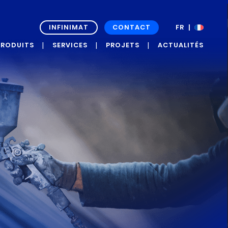
INFINIMAT
CONTACT
FR
EN
PRODUITS
SERVICES
PROJETS
ACTUALITÉS
RAPH’UP OXI
PROJETS DE
ACTUALITÉS
DÉVELOPPEMENT
GRAPH’UP
PRESS ROOM
FORCE
ÉTUDES DE CAS
ET
TÉMOIGNAGES
GRAPH’UP
PRESERV
GRAPH’UP
OPTIM