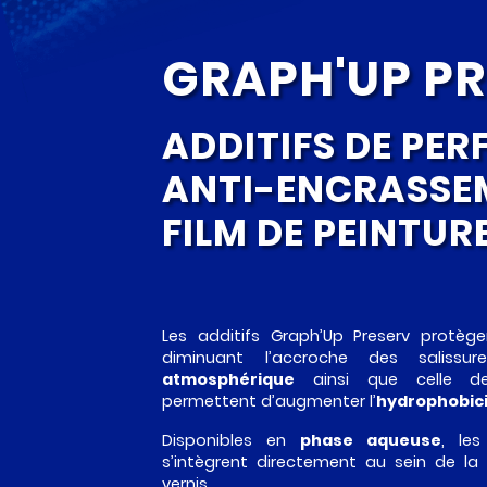
GRAPH'UP P
ADDITIFS DE PE
ANTI-ENCRASSE
FILM DE PEINTUR
Les additifs Graph’Up Preserv protèg
diminuant l’accroche des saliss
atmosphérique
ainsi que celle 
permettent d’augmenter l’
hydrophobic
Disponibles en
phase aqueuse
, les
s’intègrent directement au sein de la
vernis.