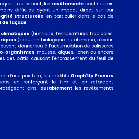
quel ils se situent, les
revêtements
sont soumis
oins difficiles ayant un impact direct sur leur
égrité structurelle
, en particulier dans le cas de
u de façade
.
 climatiques
(humidité, températures tropicales,
riques
(pollution biologique ou chimique, résidus
peuvent donner lieu à l’accumulation de salissures
ro-organismes
, mousse, algues, lichen ou encore
es des bâtis, causant l’encrassement du feuil de
on d’une peinture, les additifs
Graph’Up Preserv
tions en renforçant le film et en retardant
 protégeant ainsi
durablement
les revêtements