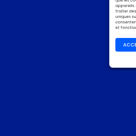
que les co
appareils.
mélioration durable des
performances barrières
du revête
traiter de
la porosité.
uniques sur
ugmentation de la
durée de vie
des peintures et vernis.
consenteme
et fonctio
ermet de
réduire l’usage de produits actifs
soumis à rég
iocides
.
ACC