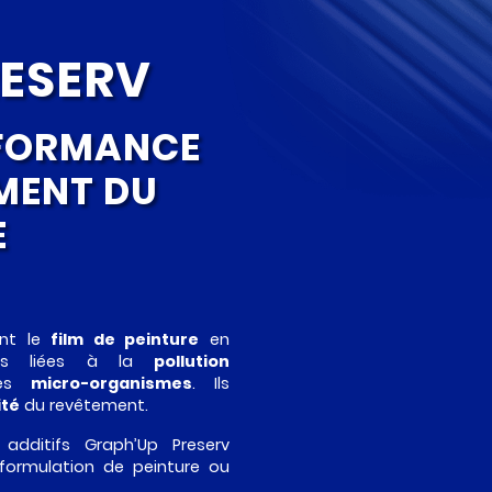
RESERV
RFORMANCE
MENT DU
E
ent le
film de peinture
en
ures liées à la
pollution
des
micro-organismes
. Ils
ité
du revêtement.
 additifs Graph’Up Preserv
 formulation de peinture ou