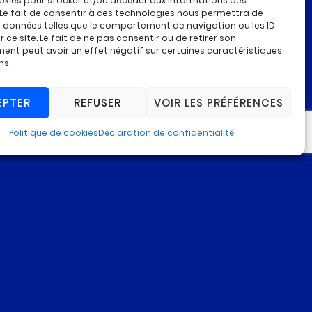
okies pour stocker et/ou accéder aux informations des
 Le fait de consentir à ces technologies nous permettra de
ment bloquant l’accès
s données telles que le comportement de navigation ou les ID
 ce site. Le fait de ne pas consentir ou de retirer son
nt peut avoir un effet négatif sur certaines caractéristiques
ns.
lementation tels les
EPTER
REFUSER
VOIR LES PRÉFÉRENCES
Politique de cookies
Déclaration de confidentialité