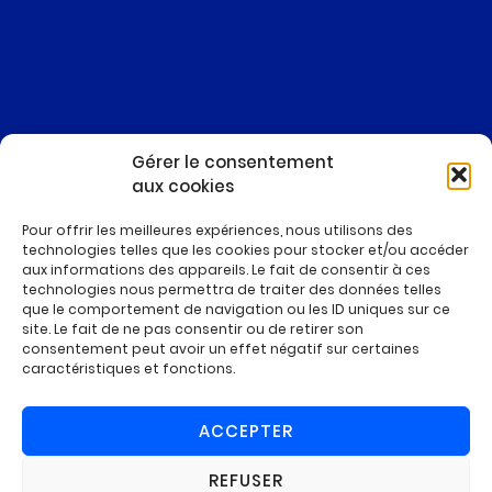
Gérer le consentement
aux cookies
Pour offrir les meilleures expériences, nous utilisons des
technologies telles que les cookies pour stocker et/ou accéder
aux informations des appareils. Le fait de consentir à ces
technologies nous permettra de traiter des données telles
Basée sur son expertise inégalée dans les matériaux 2D,
que le comportement de navigation ou les ID uniques sur ce
Carbon Waters développe et fabrique la première
site. Le fait de ne pas consentir ou de retirer son
génération d’additifs liquides de haute qualité à base de
consentement peut avoir un effet négatif sur certaines
graphène.
caractéristiques et fonctions.
Les additifs de performance Graph’Up permettent de
relever plusieurs défis :
ACCEPTER
Réduction de la complexité des étapes de
formulation, des coûts et des durées de
REFUSER
développement grâce à un produit préformulé.