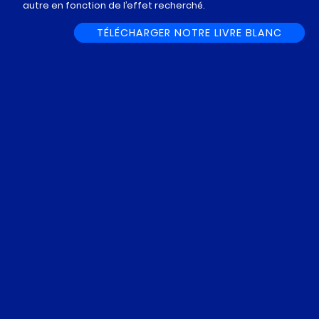
autre en fonction de l’effet recherché.
TÉLÉCHARGER NOTRE LIVRE BLANC
FR
CARBON
EN
WATERS
QUI
APPLICATIONS
SOMMES-
NOUS ?