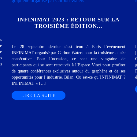
INFINIMAT 2023 : RETOUR SUR LA
TROISIÈME ÉDITION...
ts
le
Le 28 septembre dernier s’est tenu à Paris l’évènement
L
e
INFINIMAT organisé par Carbon Waters pour la troisième année
j
ns
consécutive. Pour l’occasion, ce sont une vingtaine de
C
is
participants qui se sont retrouvés à l’Espace Vinci pour profiter
g
de quatre conférences exclusives autour du graphène et de ses
opportunités pour l’industrie. Bilan. Qu’est-ce qu’INFINIMAT ?
é
INFINIMAT, « […]
LIRE LA SUITE