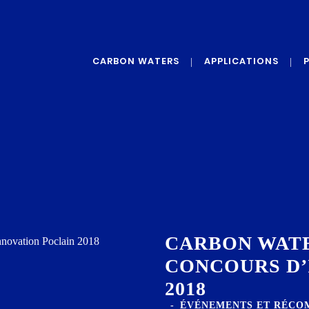
CARBON WATERS
APPLICATIONS
QUI SOMMES-NOUS ?
LE GRAPHÈNE
G
NOS VALEURS
ADDITIFS DE
PROTECTION
NOTRE TECHNOLOGIE
ADDITIFS POUR LE
RENFORCEMENT
ADDITIFS POUR LA
CONDUCTIVITÉ
CARBON WAT
CONCOURS D’
2018
ÉVÉNEMENTS ET RÉCO