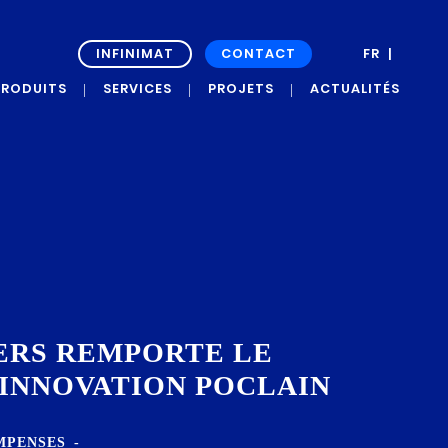
INFINIMAT
CONTACT
FR
EN
PRODUITS
SERVICES
PROJETS
ACTUALITÉS
RAPH’UP OXI
PROJETS DE
ACTUALITÉS
DÉVELOPPEMENT
GRAPH’UP
PRESS ROOM
FORCE
ÉTUDES DE CAS
ET
TÉMOIGNAGES
GRAPH’UP
PRESERV
GRAPH’UP
OPTIM
ERS REMPORTE LE
INNOVATION POCLAIN
MPENSES